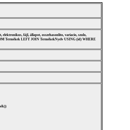
 elektronikus, fájl, állapot, osszehasonlito, variacio, szulo,
, nyelv FROM Termékek LEFT JOIN TermékekNyelv USING (id) WHERE
ék))