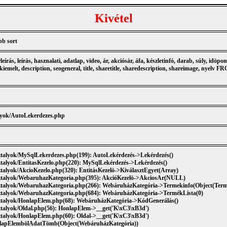
Kivétel
bb sort
ás, leírás, hasznalati, adatlap, video, ár, akciósár, áfa, készletinfó, darab, súly, idöpont,
a, kiemelt, description, seogeneral, title, sharetitle, sharedescription, shareimage
alyok/AutoLekerdezes.php
sztalyok/MySqlLekerdezes.php(199): AutoLekérdezés->Lekérdezés()
sztalyok/EntitasKezelo.php(220): MySqlLekérdezés->Lekérdezés()
ztalyok/AkcioKezelo.php(320): EntitásKezelö->KiválasztEgyet(Array)
osztalyok/WebaruhazKategoria.php(395): AkcióKezelö->AkciosAr(NULL)
osztalyok/WebaruhazKategoria.php(266): WebáruházKategória->Termekinfo(Object(Term
osztalyok/WebaruhazKategoria.php(684): WebáruházKategória->TermékLista(0)
osztalyok/HonlapElem.php(68): WebáruházKategória->KódGenerálás()
sztalyok/Oldal.php(56): HonlapElem->__get('K\xC3\xB3d')
sztalyok/HonlapElem.php(60): Oldal->__get('K\xC3\xB3d')
onlapElembölAdatTömb(Object(WebáruházKategória))