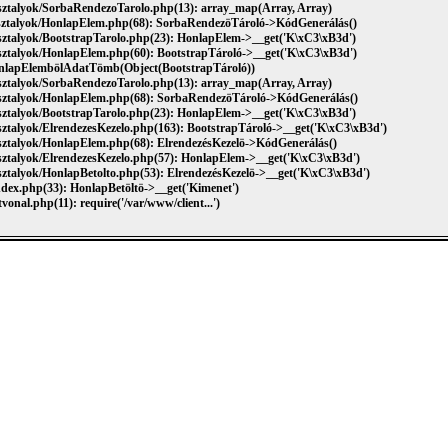
osztalyok/SorbaRendezoTarolo.php(13): array_map(Array, Array)
/osztalyok/HonlapElem.php(68): SorbaRendezöTároló->KódGenerálás()
osztalyok/BootstrapTarolo.php(23): HonlapElem->__get('K\xC3\xB3d')
osztalyok/HonlapElem.php(60): BootstrapTároló->__get('K\xC3\xB3d')
HonlapElembölAdatTömb(Object(BootstrapTároló))
osztalyok/SorbaRendezoTarolo.php(13): array_map(Array, Array)
/osztalyok/HonlapElem.php(68): SorbaRendezöTároló->KódGenerálás()
osztalyok/BootstrapTarolo.php(23): HonlapElem->__get('K\xC3\xB3d')
osztalyok/ElrendezesKezelo.php(163): BootstrapTároló->__get('K\xC3\xB3d')
osztalyok/HonlapElem.php(68): ElrendezésKezelö->KódGenerálás()
osztalyok/ElrendezesKezelo.php(57): HonlapElem->__get('K\xC3\xB3d')
osztalyok/HonlapBetolto.php(53): ElrendezésKezelö->__get('K\xC3\xB3d')
ndex.php(33): HonlapBetöltö->__get('Kimenet')
vonal.php(11): require('/var/www/client...')