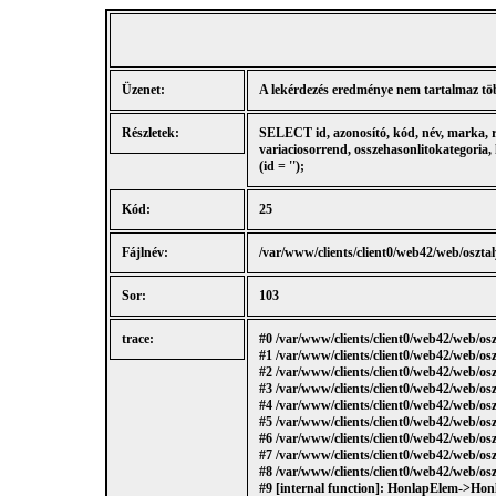
Üzenet:
A lekérdezés eredménye nem tartalmaz tö
Részletek:
SELECT id, azonosító, kód, név, marka, rleír
variaciosorrend, osszehasonlitokategori
(id = '');
Kód:
25
Fájlnév:
/var/www/clients/client0/web42/web/oszt
Sor:
103
trace:
#0 /var/www/clients/client0/web42/web/o
#1 /var/www/clients/client0/web42/web/o
#2 /var/www/clients/client0/web42/web/os
#3 /var/www/clients/client0/web42/web/
#4 /var/www/clients/client0/web42/web/
#5 /var/www/clients/client0/web42/web/
#6 /var/www/clients/client0/web42/web/
#7 /var/www/clients/client0/web42/web/o
#8 /var/www/clients/client0/web42/web/o
#9 [internal function]: HonlapElem->H