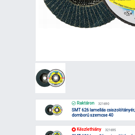
Raktáron
321690
SMT 626 lamellás csiszolótányér
domború szemcse 40
Készlethiány
321695