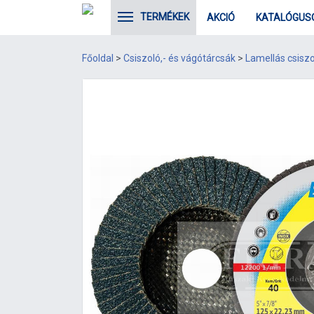
TERMÉKEK
AKCIÓ
KATALÓGUS
Főoldal
>
Csiszoló,- és vágótárcsák
>
Lamellás csisz