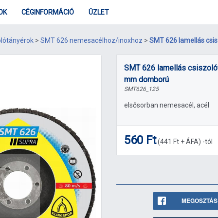
OK
CÉGINFORMÁCIÓ
ÜZLET
olótányérok
>
SMT 626 nemesacélhoz/inoxhoz
>
SMT 626 lamellás csi
SMT 626 lamellás csiszolót
mm domború
SMT626_125
elsősorban nemesacél, acél
560 Ft
(
441 Ft
+ ÁFA) -tól
MEGOSZTÁS