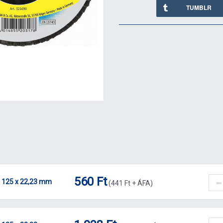
TUMBLR
560 Ft
, 125 x 22,23 mm
(
441 Ft
+ ÁFA)