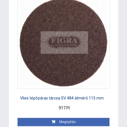
Vlies tépőzáras tárcsa SV 484 átmérő 115 mm
917 Ft
Megnyitás