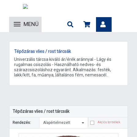
MENÜ
Tépőzáras vlies / rost tárcsák
Univerzális tárcsa kiváló ár/érék aránnyal - Lágy és
rugalmas csiszolás - Használható nedves- és
szárazcsiszoláshoz egyaránt. Alkalmazás: festék,
lakk/kitt, fa, műanya, |általános fém, nemesacél..
Tépőzáras vlies / rost tárcsák
Rendezés:
Alapértelmezett
Akciós termékek