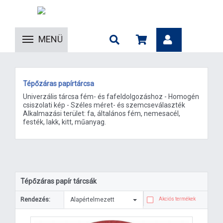
MENÜ
Tépőzáras papírtárcsa
Univerzális tárcsa fém- és fafeldolgozáshoz - Homogén
csiszolati kép - Széles méret- és szemcseválaszték
Alkalmazási terület: fa, általános fém, nemesacél,
festék, lakk, kitt, műanyag.
Tépőzáras papír tárcsák
Rendezés:
Alapértelmezett
Akciós termékek