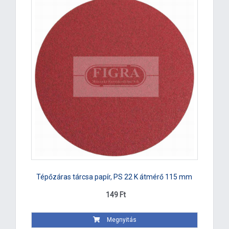
Tépőzáras tárcsa papír, PS 22 K átmérő 115 mm
149 Ft
Megnyitás