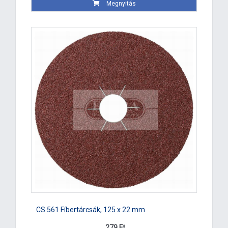
Megnyitás
CS 561 Fíbertárcsák, 125 x 22 mm
279 Ft