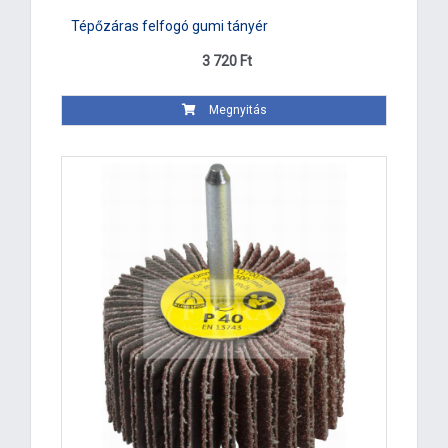
Tépőzáras felfogó gumi tányér
3 720 Ft
Megnyitás