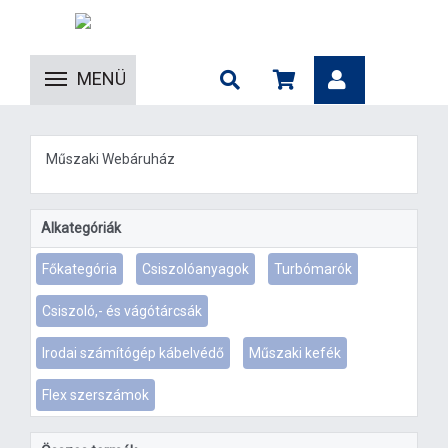
MENÜ
Műszaki Webáruház
Alkategóriák
Főkategória
Csiszolóanyagok
Turbómarók
Csiszoló,- és vágótárcsák
Irodai számítógép kábelvédő
Műszaki kefék
Flex szerszámok