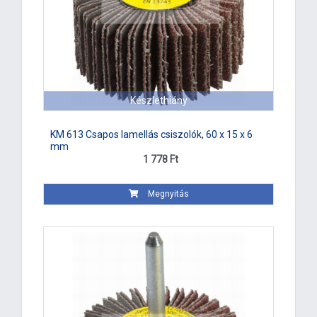
Készlethiány
KM 613 Csapos lamellás csiszolók, 60 x 15 x 6
mm
1 778 Ft
Megnyitás