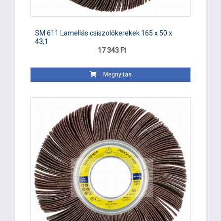
SM 611 Lamellás csiszolókerekek 165 x 50 x
43,1
17 343 Ft
Megnyitás