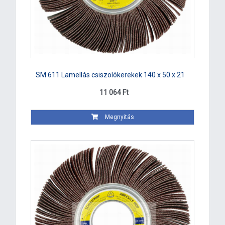
SM 611 Lamellás csiszolókerekek 140 x 50 x 21
11 064 Ft
Megnyitás