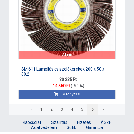
Akció
SM 611 Lamellás csiszolókerekek 200 x 50 x
68,2
30 235 Ft
14 560 Ft
(-52 %)
Megnyitás
<
1
2
3
4
5
6
>
Kapcsolat
Szállítás
Fizetés
ÁSZF
Adatvédelem
Sütik
Garancia