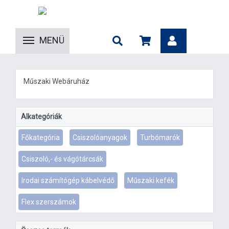
MENÜ
Műszaki Webáruház
Alkategóriák
Főkategória
Csiszolóanyagok
Turbómarók
Csiszoló,- és vágótárcsák
Irodai számítógép kábelvédő
Műszaki kefék
Flex szerszámok