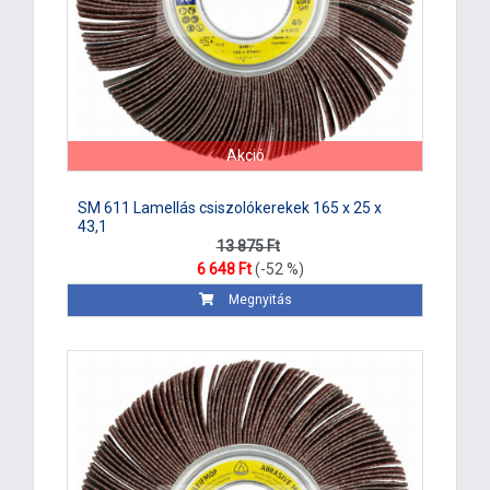
Akció
SM 611 Lamellás csiszolókerekek 165 x 25 x
43,1
13 875 Ft
6 648 Ft
(-52 %)
Megnyitás